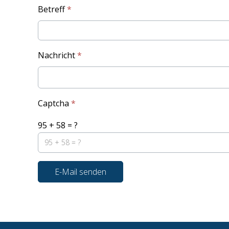
Betreff
*
Nachricht
*
Captcha
*
95 + 58 = ?
E-Mail senden