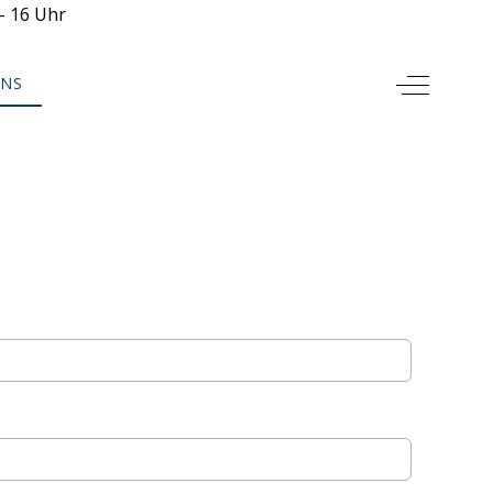
- 16 Uhr
Off-Canv
UNS