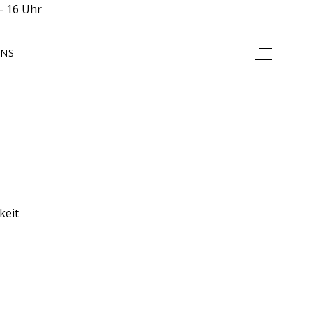
- 16 Uhr
Off-Canv
UNS
keit