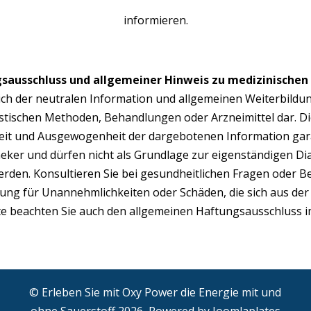
informieren.
sausschluss und allgemeiner Hinweis zu medizinische
ßlich der neutralen Information und allgemeinen Weiterbild
tischen Methoden, Behandlungen oder Arzneimittel dar. D
gkeit und Ausgewogenheit der dargebotenen Information gara
theker und dürfen nicht als Grundlage zur eigenständigen 
den. Konsultieren Sie bei gesundheitlichen Fragen oder B
ng für Unannehmlichkeiten oder Schäden, die sich aus der
te beachten Sie auch den allgemeinen Haftungsausschluss
© Erleben Sie mit Oxy Power die Energie mit und
ohne Sauerstoff 2026, Powered by
Joomlaplates